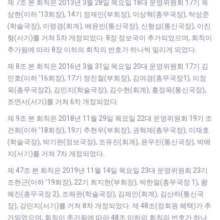
제 7조 본 회칙은 2013년 3월 28일 목요일 18대 운영위원회 17기 옥
상현(이하 '13회장), 14기 정재민(부회장), 이상혁(총무국장), 탁성준
(학술국장), 이령경(회계), 배윤빈(통신국장), 신형섭(통신국장), 이진
형(서기)를 거쳐 5차 개정되었다. 8장 정보국이 추가되었으며, 회칙이
추가됨에 따라 8장 이하의 회칙의 번호가 하나씩 밀리게 되었다.
제 8조 본 회칙은 2016년 3월 31일 목요일 20대 운영위원회 17기 김
민호(이하 '16회장), 17기 정진철(부회장), 김여경(총무국장1), 이정
욱(총무국장2), 김민지(학술국장), 김수현(회계), 홍정욱(통신국장),
조연서(서기)를 거쳐 6차 개정되었다.
제 9조 본 회칙은 2018년 11월 29일 목요일 22대 운영위원회 19기 조
건희(이하 '18회장), 19기 추현우(부회장), 권혁제(총무국장), 이재호
(학술국장), 박기완(정보국장), 조유진(회계), 윤우진(통신국장), 박예
지(서기)를 거쳐 7차 개정되었다.
제 47조 본 회칙은 2019년 11월 14일 목요일 23대 운영위원회 23기
조현근(이하 '19회장), 22기 최지현(부회장), 박한얼(총무국장 1), 왕
혜진(총무국장 2), 조해완(학술국장), 김제인(회계), 김산하(통신국
장), 강민지(서기)를 거쳐 8차 개정되었다. 제 48조(정회원 혜택)가 추
가되었으며, 회칙이 추가됨에 따라 48조 이하의 회칙의 번호가 하나